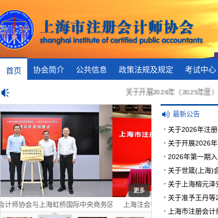
协会简介
公共信息
政策法规及规定
考试中心
首页
关于开展2026年（2025年度）
最新公告
关于2026年
关于开展2026
2026年第一期
关于世箴(上海
关于上海榕元泽
更多
关于准予王丹等
管委会签署战略合作协议并为“上海注册会计师行业企业出海虹桥服务站
上海注会行业首期法治建设培训班成功举办
市注协召开202
上海市注册会计