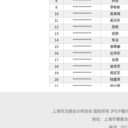
8
*************
孙荣
9
*************
李彬彬
10
*************
吴承绮
11
*************
奚月珍
12
*************
张帆
13
*************
俞刚
14
*************
朱洁
15
*************
邹蒂娜
16
*************
庄关珍
17
*************
余扬
18
*************
翁伟芳
19
*************
周宏军
20
*************
陆霞萍
21
*************
倪兴荣
22
*************
李邦金
23
*************
徐铭
24
*************
卢俊
上海市注册会计师协会 版权所有
沪ICP备0
25
*************
张卫芳
地址：上海市肇嘉浜路
26
*************
李嘉欣
27
*************
章志宏
电话：021－