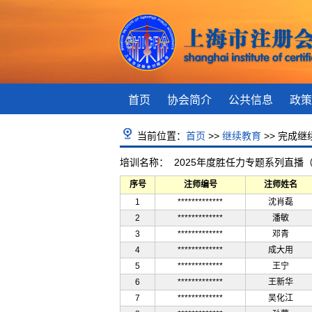
首页
协会简介
公共信息
政策
当前位置：
首页
>>
继续教育
>> 完成
培训名称： 2025年度胜任力专题系列直播
序号
注师编号
注师姓名
1
*************
沈肖磊
2
*************
潘敏
3
*************
邓青
4
*************
成大用
5
*************
王宁
6
*************
王新华
7
*************
吴化江