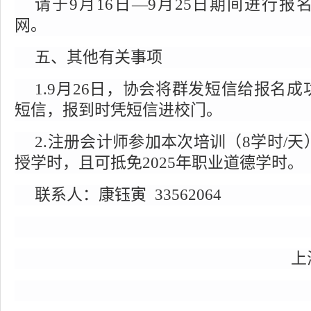
请于
9
月
16
日—
9
月
25
日期间进行报
网。
五、其他有关事项
1.9
月
26
日，协会将群发短信给报名成
短信，报到时凭短信进校门。
2.
注册会计师参加本次培训（
8
学时
/
天
授学时，且可抵免
2025
年职业道德学时。
联系人：康钰寅
33562064
上