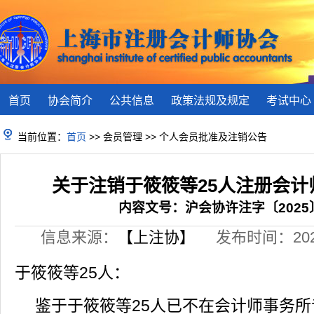
首页
协会简介
公共信息
政策法规及规定
考试中心
当前位置：
首页
>> 会员管理 >> 个人会员批准及注销公告
关于注销于筱筱等25人注册会计
内容文号：沪会协许注字〔2025
信息来源：
【上注协】
发布时间：2025-
25
于筱筱等
人：
25
鉴于于筱筱等
人已不在会计师事务所