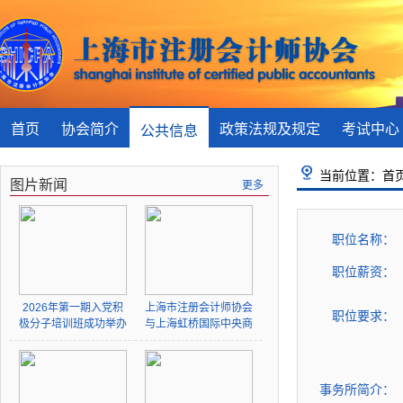
首页
协会简介
政策法规及规定
考试中心
公共信息
当前位置：首页 
图片新闻
更多
职位名称：
职位薪资：
2026年第一期入党积
上海市注册会计师协会
职位要求：
极分子培训班成功举办
与上海虹桥国际中央商
务区管委会签署战略合
作协议并为“上海注册
会计师行业企业出海虹
桥服务站”揭牌
事务所简介：